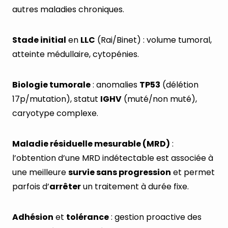
autres maladies chroniques.
Stade initial
en
LLC
(Rai/Binet) : volume tumoral,
atteinte médullaire, cytopénies.
Biologie tumorale
: anomalies
TP53
(délétion
17p/mutation), statut
IGHV
(muté/non muté),
caryotype complexe.
Maladie résiduelle mesurable (MRD)
:
l’obtention d’une MRD indétectable est associée à
une meilleure
survie sans progression
et permet
parfois d’
arrêter
un traitement à durée fixe.
Adhésion
et
tolérance
: gestion proactive des