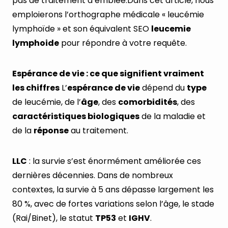
pas de traitement d’emblée.Dans cet article, nous
emploierons l’orthographe médicale « leucémie
lymphoïde » et son équivalent SEO
leucemie
lymphoide
pour répondre à votre requête.
Espérance de vie : ce que signifient vraiment
les chiffres
L’
espérance de vie
dépend du
type
de leucémie, de l’
âge
, des
comorbidités
, des
caractéristiques biologiques
de la maladie et
de la
réponse
au traitement.
LLC
: la survie s’est énormément améliorée ces
dernières décennies. Dans de nombreux
contextes, la survie à 5 ans dépasse largement les
80 %, avec de fortes variations selon l’âge, le stade
(Rai/Binet), le statut
TP53
et
IGHV
.