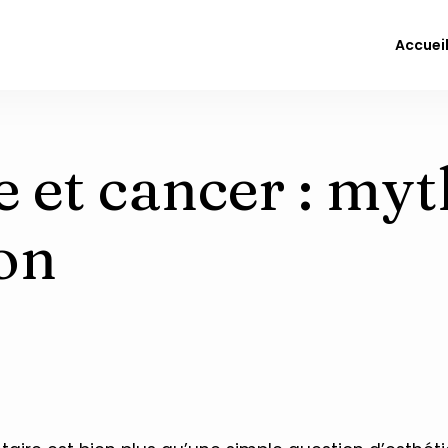
Accuei
 et cancer : myt
on