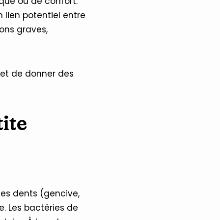
que ou de confort.
lien potentiel entre
ons graves,
s et de donner des
ite
les dents (gencive,
ée. Les bactéries de