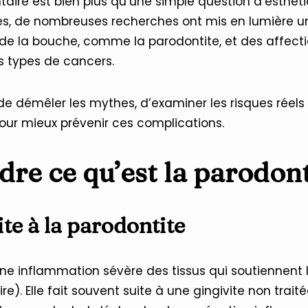
aire est bien plus qu’une simple question d’esthéti
s, de nombreuses recherches ont mis en lumière un 
de la bouche, comme la parodontite, et des affecti
 types de cancers.
de démêler les mythes, d’examiner les risques réel
pour mieux prévenir ces complications.
e ce qu’est la parodont
ite à la parodontite
une inflammation sévère des tissus qui soutiennent 
re). Elle fait souvent suite à une gingivite non trait