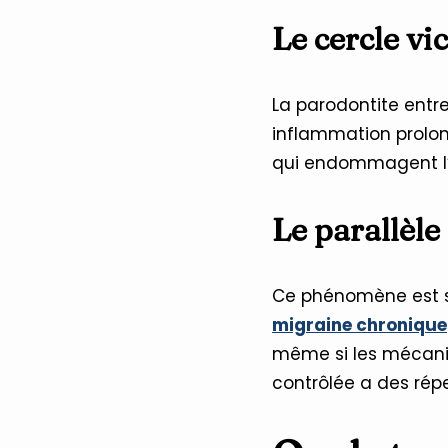
Le cercle vi
La parodontite entr
inflammation prolon
qui endommagent l’A
Le parallèle
Ce phénomène est si
migraine chronique
même si les mécanis
contrôlée a des répe