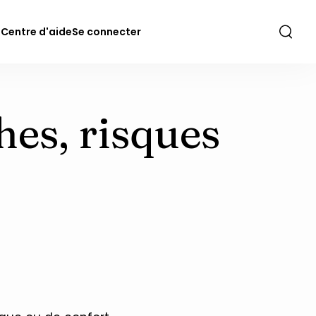
l
Centre d'aide
Se connecter
Searc
hes, risques